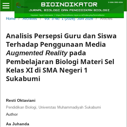
Home
/
Archives
/
Vol. 3 No. 1 (2026): Juni 2026
/
Articles
Analisis Persepsi Guru dan Siswa
Terhadap Penggunaan Media
pada
Augmented Reality
Pembelajaran Biologi Materi Sel
Kelas XI di SMA Negeri 1
Sukabumi
Resti Oktaviani
Pendidikan Biologi, Universtas Muhammadiyah Sukabumi
Author
Aa Juhanda