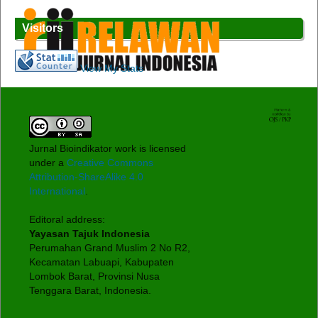
Visitors
View My Stats
Jurnal Bioindikator work is licensed
under a
Creative Commons
Attribution-ShareAlike 4.0
International
.
Editoral address:
Yayasan Tajuk Indonesia
Perumahan Grand Muslim 2 No R2,
Kecamatan Labuapi, Kabupaten
Lombok Barat, Provinsi Nusa
Tenggara Barat, Indonesia.